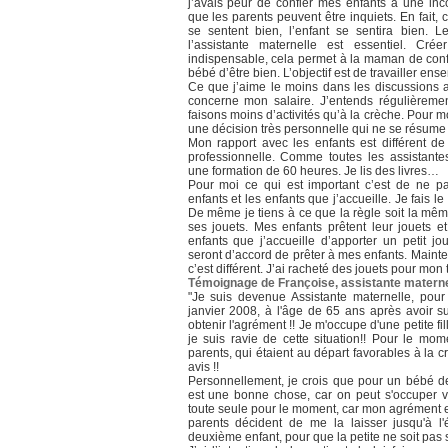
j’avais peur de confier mes enfants à une i
que les parents peuvent être inquiets. En fait, c
se sentent bien, l’enfant se sentira bien. L
l’assistante maternelle est essentiel. Cré
indispensable, cela permet à la maman de conf
bébé d’être bien. L’objectif est de travailler ensem
Ce que j’aime le moins dans les discussions av
concerne mon salaire. J’entends régulièreme
faisons moins d’activités qu’à la crèche. Pour 
une décision très personnelle qui ne se résume
Mon rapport avec les enfants est différent de
professionnelle. Comme toutes les assistantes
une formation de 60 heures. Je lis des livres…
Pour moi ce qui est important c’est de ne pa
enfants et les enfants que j’accueille. Je fais
De même je tiens à ce que la règle soit la mêm
ses jouets. Mes enfants prêtent leur jouets 
enfants que j’accueille d’apporter un petit jo
seront d’accord de prêter à mes enfants. Maint
c’est différent. J’ai racheté des jouets pour mon t
Témoignage de Françoise, assistante materne
"Je suis devenue Assistante maternelle, pour
janvier 2008, à l'âge de 65 ans après avoir su
obtenir l'agrément !! Je m'occupe d'une petite fi
je suis ravie de cette situation!! Pour le mo
parents, qui étaient au départ favorables à la cr
avis !!
Personnellement, je crois que pour un bébé de 
est une bonne chose, car on peut s'occuper v
toute seule pour le moment, car mon agrément es
parents décident de me la laisser jusqu'à l
deuxième enfant, pour que la petite ne soit pas s