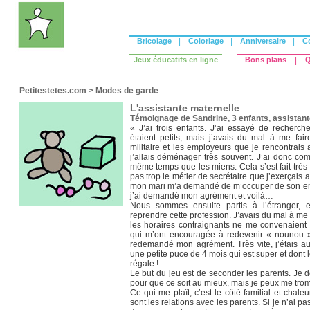
Bricolage
|
Coloriage
|
Anniversaire
|
C
Jeux éducatifs en ligne
Bons plans
|
Q
Petitestetes.com
>
Modes de garde
L'assistante maternelle
Témoignage de Sandrine, 3 enfants, assistant
« J’ai trois enfants. J’ai essayé de recherc
étaient petits, mais j’avais du mal à me fa
militaire et les employeurs que je rencontrais 
j’allais déménager très souvent. J’ai donc c
même temps que les miens. Cela s’est fait très 
pas trop le métier de secrétaire que j’exerçais
mon mari m’a demandé de m’occuper de son enfa
j’ai demandé mon agrément et voilà…
Nous sommes ensuite partis à l’étranger, e
reprendre cette profession. J’avais du mal à me 
les horaires contraignants ne me convenaient 
qui m’ont encouragée à redevenir « nounou ».
redemandé mon agrément. Très vite, j’étais a
une petite puce de 4 mois qui est super et dont
régale !
Le but du jeu est de seconder les parents. Je 
pour que ce soit au mieux, mais je peux me trom
Ce qui me plaît, c’est le côté familial et chale
sont les relations avec les parents. Si je n’ai pas