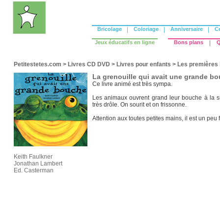
Bricolage
|
Coloriage
|
Anniversaire
|
C
Jeux éducatifs en ligne
Bons plans
|
Q
Petitestetes.com
>
Livres CD DVD
>
Livres pour enfants
>
Les premières 
La grenouille qui avait une grande b
Ce livre animé est très sympa.
Les animaux ouvrent grand leur bouche à la sui
très drôle. On sourit et on frissonne.
Attention aux toutes petites mains, il est un peu f
Keith Faulkner
Jonathan Lambert
Ed. Casterman