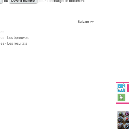
ou
pour télécharger le document.
Suivant >>
des
es - Les épreuves
s - Les résultats