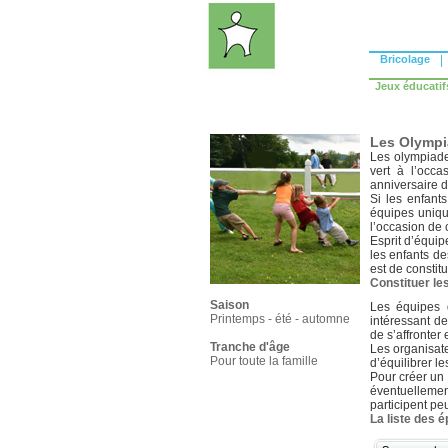
Bricolage
|
Jeux éducatif
Les Olymp
Les olympiade
vert à l’occa
anniversaire d
Si les enfant
équipes uniqu
l’occasion de 
Esprit d’équipe
les enfants de
est de constit
Constituer le
Saison
Les équipes 
Printemps - été - automne
intéressant d
de s’affronter 
Tranche d'âge
Les organisat
Pour toute la famille
d’équilibrer l
Pour créer un
éventuellemen
participent pe
La liste des 