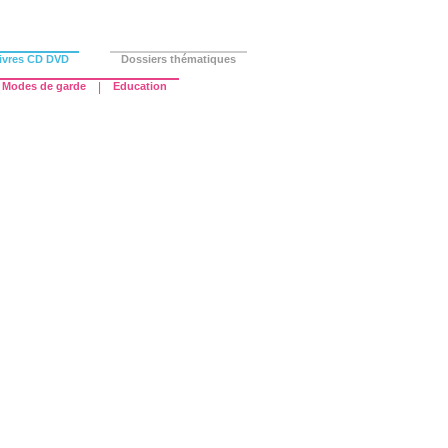
ivres CD DVD
Dossiers thématiques
Modes de garde
|
Education