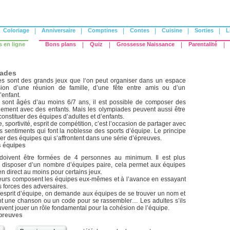
Coloriage
|
Anniversaire
|
Comptines
|
Contes
|
Cuisine
|
Sorties
|
L
s en ligne
Bons plans
|
Quiz
|
Grossesse Naissance
|
Parentalité
|
iades
s sont des grands jeux que l‘on peut organiser dans un espace
sion d’une réunion de famille, d’une fête entre amis ou d’un
’enfant.
s sont âgés d’au moins 6/7 ans, il est possible de composer des
ement avec des enfants. Mais les olympiades peuvent aussi être
constituer des équipes d’adultes et d’enfants.
, sportivité, esprit de compétition, c’est l’occasion de partager avec
s sentiments qui font la noblesse des sports d’équipe. Le principe
uer des équipes qui s’affrontent dans une série d’épreuves.
s équipes
doivent être formées de 4 personnes au minimum. Il est plus
e disposer d’un nombre d’équipes paire, cela permet aux équipes
en direct au moins pour certains jeux.
eurs composent les équipes eux-mêmes et à l’avance en essayant
es forces des adversaires.
 esprit d’équipe, on demande aux équipes de se trouver un nom et
t une chanson ou un code pour se rassembler… Les adultes s’ils
uvent jouer un rôle fondamental pour la cohésion de l’équipe.
épreuves