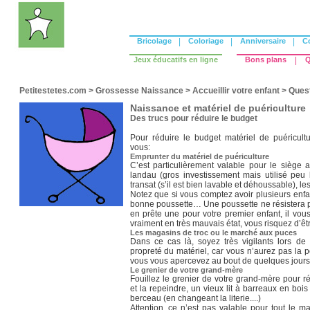
Bricolage
|
Coloriage
|
Anniversaire
|
C
Jeux éducatifs en ligne
Bons plans
|
Q
Petitestetes.com
>
Grossesse Naissance
>
Accueillir votre enfant
>
Quest
Naissance et matériel de puériculture
Des trucs pour réduire le budget
Pour réduire le budget matériel de puéricultur
vous:
Emprunter du matériel de puériculture
C’est particulièrement valable pour le siège a
landau (gros investissement mais utilisé peu
transat (s’il est bien lavable et déhoussable), l
Notez que si vous comptez avoir plusieurs enfa
bonne poussette… Une poussette ne résistera 
en prête une pour votre premier enfant, il vous
vraiment en très mauvais état, vous risquez d’
Les magasins de troc ou le marché aux puces
Dans ce cas là, soyez très vigilants lors de l
propreté du matériel, car vous n’aurez pas la po
vous vous apercevez au bout de quelques jours q
Le grenier de votre grand-mère
Fouillez le grenier de votre grand-mère pour r
et la repeindre, un vieux lit à barreaux en bois
berceau (en changeant la literie....)
Attention, ce n’est pas valable pour tout le m