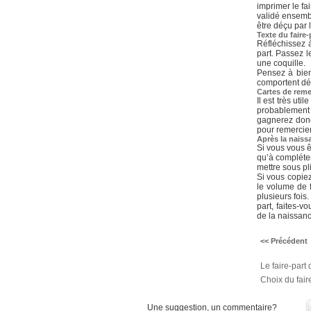
imprimer le fa
validé ensembl
être déçu par l
Texte du faire
Réfléchissez 
part. Passez l
une coquille.
Pensez à bien
comportent dé
Cartes de rem
Il est très ut
probablement
gagnerez donc
pour remerci
Après la naiss
Si vous vous ê
qu’à compléter 
mettre sous pli
Si vous copiez
le volume de 
plusieurs fois
part, faites-
de la naissanc
<< Précédent
Le faire-part
Choix du fair
Une suggestion, un commentaire?