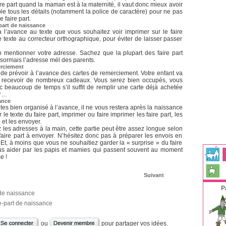
ire part quand la maman est à la maternité, il vaut donc mieux avoir
e tous les détails (notamment la police de caractère) pour ne pas
e faire part.
-part de naissance
à l’avance au texte que vous souhaitez voir imprimer sur le faire
e texte au correcteur orthographique, pour éviter de laisser passer
 mentionner votre adresse. Sachez que la plupart des faire part
sormais l’adresse mél des parents.
erciement
ile de prévoir à l’avance des cartes de remerciement. Votre enfant va
 recevoir de nombreux cadeaux. Vous serez bien occupés, vous
 beaucoup de temps s’il suffit de remplir une carte déjà achetée
er…
ance
tes bien organisé à l’avance, il ne vous restera après la naissance
le texte du faire part, imprimer ou faire imprimer les faire part, les
 et les envoyer.
 les adresses à la main, cette partie peut être assez longue selon
faire part à envoyer. N’hésitez donc pas à préparer les envois en
. Et, à moins que vous ne souhaitiez garder la « surprise » du faire
vous aider par les papis et mamies qui passent souvent au moment
e !
Suivant
P
 de naissance
e-part de naissance
ou
pour partager vos idées.