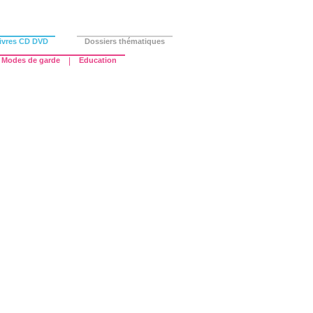
ivres CD DVD
Dossiers thématiques
Modes de garde
|
Education