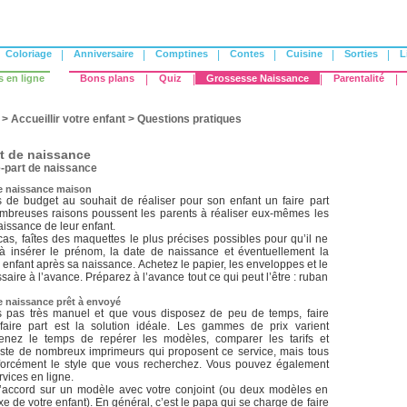
Coloriage
|
Anniversaire
|
Comptines
|
Contes
|
Cuisine
|
Sorties
|
L
s en ligne
Bons plans
|
Quiz
|
Grossesse Naissance
|
Parentalité
|
>
Accueillir votre enfant
>
Questions pratiques
rt de naissance
e-part de naissance
de naissance maison
 de budget au souhait de réaliser pour son enfant un faire part
mbreuses raisons poussent les parents à réaliser eux-mêmes les
naissance de leur enfant.
 cas, faîtes des maquettes le plus précises possibles pour qu’il ne
’à insérer le prénom, la date de naissance et éventuellement la
 enfant après sa naissance. Achetez le papier, les enveloppes et le
saire à l’avance. Préparez à l’avance tout ce qui peut l’être : ruban
de naissance prêt à envoyé
s pas très manuel et que vous disposez de peu de temps, faire
faire part est la solution idéale. Les gammes de prix varient
enez le temps de repérer les modèles, comparer les tarifs et
existe de nombreux imprimeurs qui proposent ce service, mais tous
forcément le style que vous recherchez. Vous pouvez également
rvices en ligne.
’accord sur un modèle avec votre conjoint (ou deux modèles en
xe de votre enfant). En général, c’est le papa qui se charge de faire