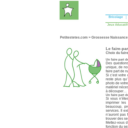
Bricolage
|
Jeux éducatif
Petitestetes.com
>
Grossesse Naissance
Le faire-pa
Choix du fair
Un faire part 
Des questions
unique, de no
faire part de 
Si c’est votre
reste plus qu
photo de votre
matériel néces
à découper…
Un faire part 
Si vous n’ête
imprimer les 
beaucoup, pr
services. Il 
n’auront pas 
trouver des se
Mettez-vous d
fonction du se