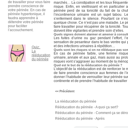
de travailler pour vous faire
marchés… La constipation et les toux fréquente
prendre conscience de
risque. Enfin, en vieillissant et en particuli
votre périnée. En cas de
périnée perd de sa tonicité du fait de la c
périnée hypertonique, il
l’incontinence urinaire est un sujet tabou.
faudra apprendre à
s’enferment dans le silence. Pourtant ce n’est
détendre votre périnée
quelque chose. Ce n’est pas une maladie. Le péri
pour faciliter
faire travailler pour récupérer de la tonicité. T
l’accouchement.
doivent être vigilantes et prendre soin d’elles.
Quels signes doivent alarmer et amener à consult
Les fuites d’urine ou gaz pendant l’effort, l’
sensation de pesanteur dans le bas ventre qui p
et des infections urinaires à répétition…
Quiz:
Quels sont les risques si on ne rééduque pas son
La
En cas de périnée faible, une femme risque 
rééducation
urinaire, annale et aux gaz, mais aussi au pro
du périnée
risques vont s’aggraver au moment de la méno
Quel est le but de la rééducation du périnée ?
L’objectif de la rééducation est de renforcer le 
de faire prendre conscience aux femmes de l’
donner l’habitude de verrouiller leur périnée sur 
continente et de prendre l’habitude de travailler
<< Précédent
La rééducation du périnée
Rééducation du périnée - A quoi ça sert?
Rééducation du périnée - Comment ça se déro
Rééducation du périnée - Après