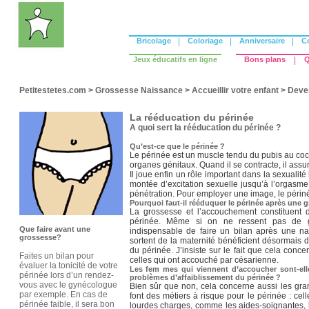
Bricolage
|
Coloriage
|
Anniversaire
|
C
Jeux éducatifs en ligne
Bons plans
|
Q
Petitestetes.com
>
Grossesse Naissance
>
Accueillir votre enfant
>
Deven
La rééducation du périnée
A quoi sert la rééducation du périnée ?
Qu’est-ce que le périnée ?
Le périnée est un muscle tendu du pubis au cocc
organes génitaux. Quand il se contracte, il assur
Il joue enfin un rôle important dans la sexualité 
montée d’excitation sexuelle jusqu’à l’orgasme, 
pénétration. Pour employer une image, le périnée
Pourquoi faut-il rééduquer le périnée après une 
La grossesse et l’accouchement constituent 
périnée. Même si on ne ressent pas de g
Que faire avant une
indispensable de faire un bilan après une n
grossesse?
sortent de la maternité bénéficient désormais 
du périnée. J’insiste sur le fait que cela conc
Faites un bilan pour
celles qui ont accouché par césarienne.
évaluer la tonicité de votre
Les fem mes qui viennent d’accoucher sont-elle
périnée lors d’un rendez-
problèmes d’affaiblissement du périnée ?
vous avec le gynécologue
Bien sûr que non, cela concerne aussi les gra
par exemple. En cas de
font des métiers à risque pour le périnée : ce
périnée faible, il sera bon
lourdes charges, comme les aides-soignantes, l