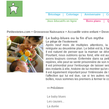
Bricolage
|
Coloriage
|
Anniversaire
|
C
Jeux éducatifs en ligne
Bons plans
|
Q
Petitestetes.com
>
Grossesse Naissance
>
Accueillir votre enfant
>
Deven
Le baby-blues ou la fin d'un mythe
Le piège de l'isolement
Après neuf mois de multiples attentions, l
reléguée au deuxième plan. Le bébé est là, il fau
Il est naturel de penser que la maman se dév
Pourtant, nous oublions qu'au fond, elle est a
avons toujours connue. Enfermée dans sa petite
repères, elle peut se sentir prisonnière de son 
Il est primordial pour l'entourage de laisser ses
des instants à elle, histoire de lui montrer qu'on 
Il est également important pour l'intéressée de
l'affection qui lui est due, car si les autres
boîtes, nous sommes les premiers à fermer le c
<< Précédent
Le baby blues
Les causes...
La durée