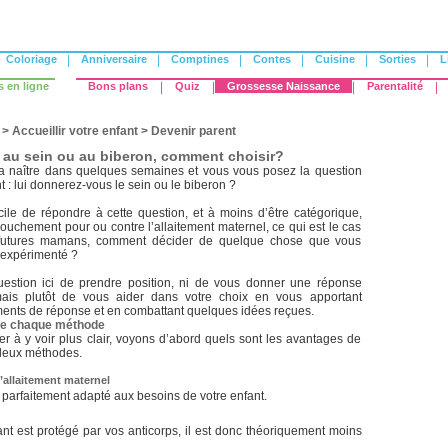
Coloriage
|
Anniversaire
|
Comptines
|
Contes
|
Cuisine
|
Sorties
|
L
s en ligne
Bons plans
|
Quiz
|
Grossesse Naissance
|
Parentalité
|
>
Accueillir votre enfant
>
Devenir parent
 au sein ou au biberon, comment choisir?
va naître dans quelques semaines et vous vous posez la question
t : lui donnerez-vous le sein ou le biberon ?
acile de répondre à cette question, et à moins d’être catégorique,
arouchement pour ou contre l’allaitement maternel, ce qui est le cas
 futures mamans, comment décider de quelque chose que vous
 expérimenté ?
question ici de prendre position, ni de vous donner une réponse
mais plutôt de vous aider dans votre choix en vous apportant
ents de réponse et en combattant quelques idées reçues.
 de chaque méthode
r à y voir plus clair, voyons d’abord quels sont les avantages de
deux méthodes.
’allaitement maternel
t parfaitement adapté aux besoins de votre enfant.
ant est protégé par vos anticorps, il est donc théoriquement moins