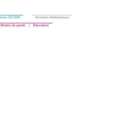
ivres CD DVD
Dossiers thématiques
Modes de garde
|
Education