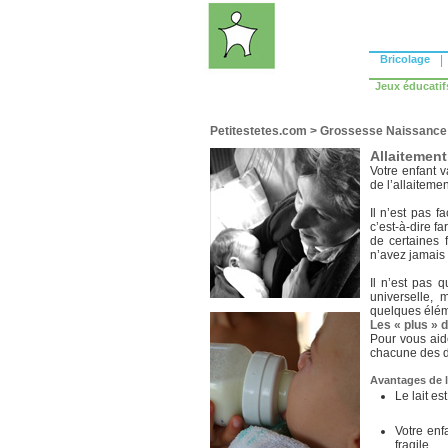
Bricolage
|
Jeux éducatif
Petitestetes.com
>
Grossesse Naissance
Allaitement
Votre enfant 
de l’allaitemen
Il n’est pas f
c’est-à-dire f
de certaines
n’avez jamais
Il n’est pas 
universelle, 
quelques élém
Les « plus »
Pour vous aide
chacune des 
Avantages de l
Le lait es
Votre enf
fragile.