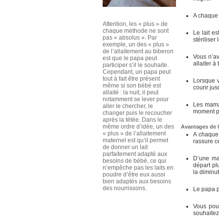
A chaque 
Attention, les « plus » de
chaque méthode ne sont
Le lait e
pas « absolus ». Par
stériliser
exemple, un des « plus »
de l’allaitement au biberon
Vous n’av
est que le papa peut
allaiter à
participer s’il le souhaite.
Cependant, un papa peut
tout à fait être présent
Lorsque v
même si son bébé est
courir jus
allaité : la nuit, il peut
notamment se lever pour
Les maman
aller le chercher, le
moment pr
changer puis le recoucher
après la tétée. Dans le
même ordre d’idée, un des
Avantages de l
« plus » de l’allaitement
A chaque 
maternel est qu’il permet
rassure c
de donner un lait
parfaitement adapté aux
D’une man
besoins de bébé, ce qui
départ pl
n’empêche pas les laits en
la diminu
poudre d’être eux aussi
bien adaptés aux besoins
des nourrissons.
Le papa p
Vous pouv
souhaitez 