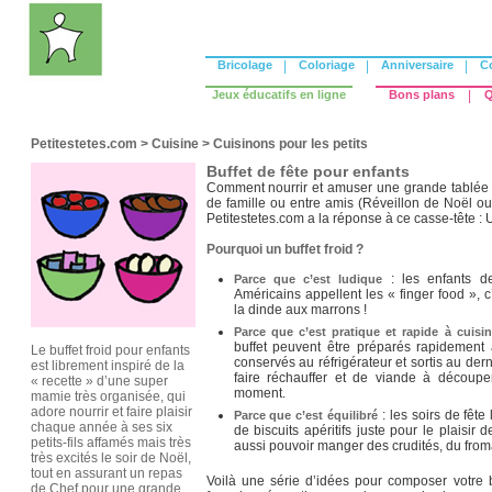
Bricolage
|
Coloriage
|
Anniversaire
|
C
Jeux éducatifs en ligne
Bons plans
|
Q
Petitestetes.com
>
Cuisine
>
Cuisinons pour les petits
Buffet de fête pour enfants
Comment nourrir et amuser une grande tablée d
de famille ou entre amis (Réveillon de Noël o
Petitestetes.com a la réponse à ce casse-tête : U
Pourquoi un buffet froid ?
: les enfants d
Parce que c’est ludique
Américains appellent les « finger food », c
la dinde aux marrons !
Parce que c’est pratique et rapide à cuisin
buffet peuvent être préparés rapidement 
Le buffet froid pour enfants
conservés au réfrigérateur et sortis au dern
est librement inspiré de la
faire réchauffer et de viande à découpe
« recette » d’une super
moment.
mamie très organisée, qui
adore nourrir et faire plaisir
: les soirs de fête
Parce que c’est équilibré
chaque année à ses six
de biscuits apéritifs juste pour le plaisir d
petits-fils affamés mais très
aussi pouvoir manger des crudités, du fr
très excités le soir de Noël,
tout en assurant un repas
Voilà une série d’idées pour composer votre 
de Chef pour une grande