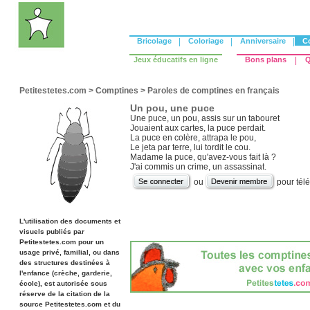
Bricolage
|
Coloriage
|
Anniversaire
|
C
Jeux éducatifs en ligne
Bons plans
|
Q
Petitestetes.com
>
Comptines
>
Paroles de comptines en français
Un pou, une puce
Une puce, un pou, assis sur un tabouret
Jouaient aux cartes, la puce perdait.
La puce en colère, attrapa le pou,
Le jeta par terre, lui tordit le cou.
Madame la puce, qu'avez-vous fait là ?
J'ai commis un crime, un assassinat.
ou
pour tél
L'utilisation des documents et
visuels publiés par
Petitestetes.com pour un
usage privé, familial, ou dans
des structures destinées à
l'enfance (crèche, garderie,
école), est autorisée sous
réserve de la citation de la
source Petitestetes.com et du