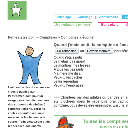
Bricolage
|
Coloriage
|
Anniversaire
|
C
Jeux éducatifs en ligne
Bons plans
|
Q
Petitestetes.com
>
Comptines
>
Comptines à écouter
Quand j'étais petit: la comptine à éco
ou
pour tél
Quand j’étais petit
Je n’étais pas grand
Je montrais mes fesses
A tous les passants
Ma mère me disait
Veux-tu les cacher
Je lui répondais
Veux-tu l’embrasser
L'utilisation des documents et
visuels publiés par
Petitestetes.com pour un
+++ Chantées par des adultes ou par des enfan
usage privé, familial, ou dans
été piochées dans le répertoire oral traditi
des structures destinées à
comptine, vous devez être enregistré. Ensuite, il s
l'enfance (crèche, garderie,
école), est autorisée sous
réserve de la citation de la
source Petitestetes.com et du
respect des documents