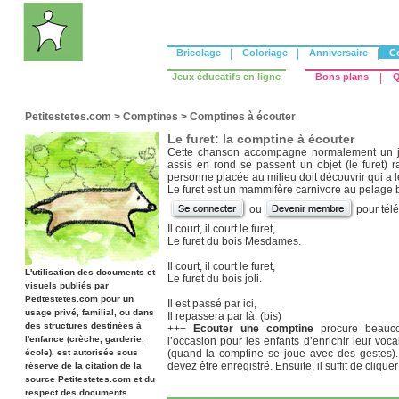
Bricolage
|
Coloriage
|
Anniversaire
|
C
Jeux éducatifs en ligne
Bons plans
|
Q
Petitestetes.com
>
Comptines
>
Comptines à écouter
Le furet: la comptine à écouter
Cette chanson accompagne normalement un je
assis en rond se passent un objet (le furet)
personne placée au milieu doit découvrir qui a l
Le furet est un mammifère carnivore au pelage bl
ou
pour tél
Il court, il court le furet,
Le furet du bois Mesdames.
Il court, il court le furet,
L'utilisation des documents et
Le furet du bois joli.
visuels publiés par
Petitestetes.com pour un
Il est passé par ici,
usage privé, familial, ou dans
Il repassera par là. (bis)
des structures destinées à
+++
Ecouter une comptine
procure beaucou
l'enfance (crèche, garderie,
l’occasion pour les enfants d’enrichir leur voca
école), est autorisée sous
(quand la comptine se joue avec des gestes).
devez être enregistré. Ensuite, il suffit de cliquer
réserve de la citation de la
source Petitestetes.com et du
respect des documents