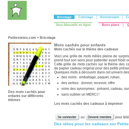
Bricolage
|
Coloriage
|
Anniversaire
|
C
Jeux éducatifs en ligne
Bons plans
|
Q
Petitestetes.com
>
Bricolage
Mots cachés pour enfants
Mots cachés sur le thème des cadeaux
Voici une grille de mots mêlés pleine de surpr
prend tout son sens pour patienter avant Noël o
Cette grille de mots cachés sur le thème des 
de papier cadeau original pour des petits prés
Quelques mots à découvrir dans cet univers des
des noms : emballage, paquet, ruban,
des verbes : donner, recevoir, offrir
voire des synonymes : présent, cadeau, surp
Des mots cachés pour
sans oublier un MERCI !
enfants sur différents
thèmes
Les mots cachés des cadeaux à imprimer
ou
pour tél
Des idées pour les cadeaux sur Petit