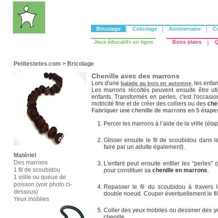
Bricolage
|
Coloriage
|
Anniversaire
|
C
Jeux éducatifs en ligne
Bons plans
|
Q
Petitestetes.com
>
Bricolage
Chenille avec des marrons
Lors d'une
, les enf
balade au bois en automne
Les marrons récoltés peuvent ensuite être uti
enfants. Transformés en perles, c'est l'occasio
motricité fine et de créer des colliers ou des
che
Fabriquer une chenille de marrons en 5 étap
Percer les marrons à l’aide de la vrille (éta
Glisser ensuite le fil de scoubidou dans 
faire par un adulte également).
Matériel
Des marrons
L'enfant peut ensuite enfiler les "perles" 
1 fil de scoubidou
pour constituer sa
chenille en marrons
.
1 vrille ou queue de
poisson (voir photo ci-
Repasser le fil du scoubidou à travers l
dessous)
double noeud. Couper éventuellement le fil 
Yeux mobiles
Coller des yeux mobiles ou dessiner des y
chenille.