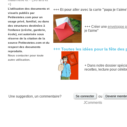
maternelle et + (5/6 ans et
+)
L'utilisation des documents et
+++ Et pour aller avec la carte "papa je t'aime
visuels publiés par
Petitestetes.com pour un
usage privé, familial, ou dans
des structures destinées à
+++ Créer une
enveloppe p
l'enfance (crèche, garderie,
je t'aime"
école), est autorisée sous
réserve de la citation de la
source Petitestetes.com et du
respect des documents
+++ Toutes les idées pour la fête des p
reproduits.
Nous contacter pour toute
autre utilisation.
+ Dans notre dossier spéci
recettes, lecture pour céléb
Une suggestion, un commentaire?
ou
JComments