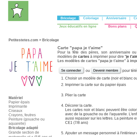
Bricolage
|
Coloriage
|
Anniversaire
|
C
Jeux éducatifs en ligne
Bons plans
|
Q
Petitestetes.com
>
Bricolage
Carte "papa je t'aime"
Pour la fête des pères, son anniversaire ou 
modèles de
cartes
à imprimer pour dire "
je t'a
Les modèles de cartes "papa je t'aime" à im
ou
pour tél
Choisir un modèle de carte (noir et blanc o
Imprimer la carte sur du papier épais
Plier la carte
Matériel
Papier épais
Décorer la carte.
Imprimante
Les cartes noir et blanc peuvent être colo
Ciseaux
avec de la gouache ou de l'aquarelle. L'enf
Crayons, feutres
aussi repasser sur les lettres. La peinture 
Peinture (gouache ou
CE1 (7/8 ans)
aquarelle)
Bricolage adapté
Grande section de
Ajouter un message personnel à l'intérieur d