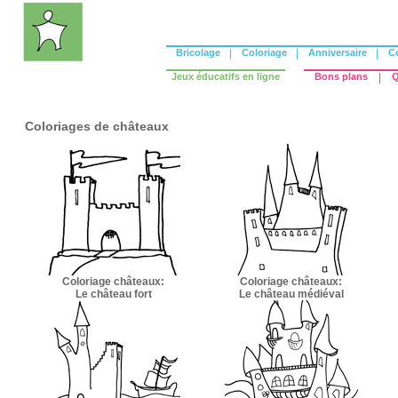
Bricolage
|
Coloriage
|
Anniversaire
|
C
Jeux éducatifs en ligne
Bons plans
|
Q
Coloriages de châteaux
Coloriage châteaux:
Coloriage châteaux:
Le château fort
Le château médiéval